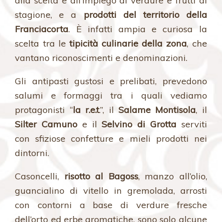
alla scelta e all’impiego di verdure e frutti di
stagione, e a
prodotti del territorio della
Franciacorta
. È infatti ampia e curiosa la
scelta tra le
tipicità culinarie della zona
, che
vantano riconoscimenti e denominazioni.
Gli antipasti gustosi e prelibati, prevedono
salumi e formaggi tra i quali vediamo
protagonisti “
la r.e.t
.”, il
Salame Montisola
, il
Silter Camuno
e il
Selvino di Grotta
serviti
con sfiziose confetture e mieli prodotti nei
dintorni.
Casoncelli,
risotto al Bagoss
, manzo all’olio,
guancialino di vitello in gremolada, arrosti
con contorni a base di verdure fresche
dell’orto ed erbe aromatiche, sono solo alcune